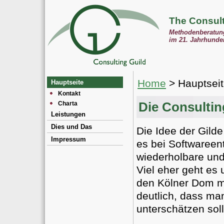
The Consult
Methodenberatung
im 21. Jahrhunde
Home
> Hauptsei
Hauptseite
Kontakt
Die Consultin
Charta
Leistungen
Dies und Das
Die Idee der Gild
Impressum
es bei Softwareen
wiederholbare und
Viel eher geht es
den Kölner Dom m
deutlich, dass ma
unterschätzen sol